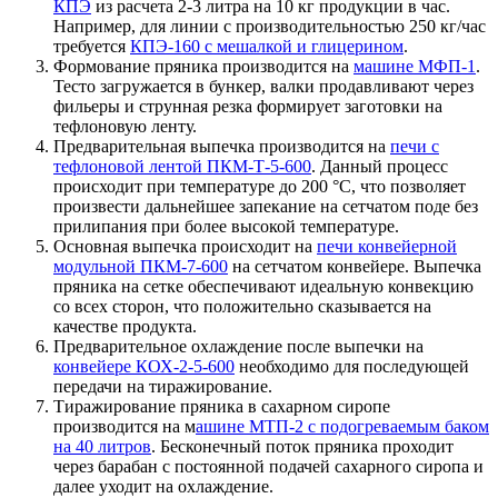
КПЭ
из расчета 2-3 литра на 10 кг продукции в час.
Например, для линии с производительностью 250 кг/час
требуется
КПЭ-160 с мешалкой и глицерином
.
Формование пряника производится на
машине МФП-1
.
Тесто загружается в бункер, валки продавливают через
фильеры и струнная резка формирует заготовки на
тефлоновую ленту.
Предварительная выпечка производится на
печи с
тефлоновой лентой ПКМ-Т-5-600
. Данный процесс
происходит при температуре до 200 °С, что позволяет
произвести дальнейшее запекание на сетчатом поде без
прилипания при более высокой температуре.
Основная выпечка происходит на
печи конвейерной
модульной ПКМ-7-600
на сетчатом конвейере. Выпечка
пряника на сетке обеспечивают идеальную конвекцию
со всех сторон, что положительно сказывается на
качестве продукта.
Предварительное охлаждение после выпечки на
конвейере КОХ-2-5-600
необходимо для последующей
передачи на тиражирование.
Тиражирование пряника в сахарном сиропе
производится на м
ашине МТП-2 с подогреваемым баком
на 40 литров
. Бесконечный поток пряника проходит
через барабан с постоянной подачей сахарного сиропа и
далее уходит на охлаждение.